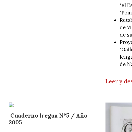
"el E
"Pom
Retab
de Vi
de s
Proy
"Gall
lengu
de N
Leer y de
Cuaderno Iregua Nº5 / Año
2005