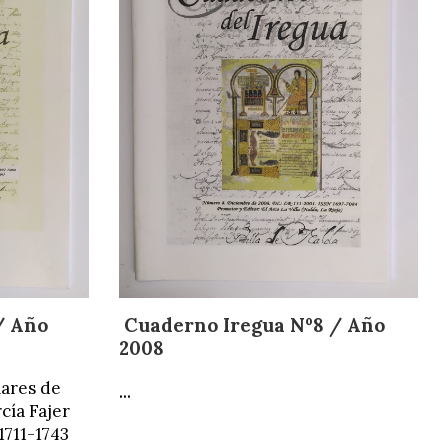
/ Año
Cuaderno Iregua Nº8 / Año
2008
iares de
...
cía Fajer
 1711-1743