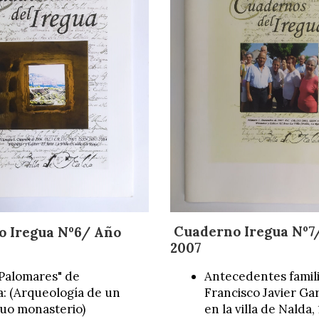
Cuaderno Iregua Nº7
o Iregua Nº6/ Año
2007
 Palomares" de
Antecedentes famil
a: (Arqueología de un
Francisco Javier Gar
guo monasterio)
en la villa de Nalda,