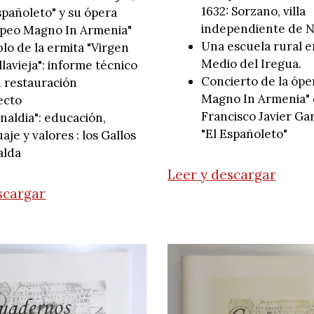
1632: Sorzano, villa
spañoleto" y su ópera
independiente de N
peo Magno In Armenia"
Una escuela rural en
lo de la ermita "Virgen
Medio del Iregua.
llavieja": informe técnico
Concierto de la óp
u restauración
Magno In Armenia"
ecto
Francisco Javier Gar
inaldia": educación,
"El Españoleto"
aje y valores : los Gallos
alda
Leer y descargar
scargar