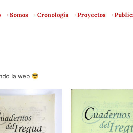
o
· Somos
· Cronología
· Proyectos
· Publi
ando la web