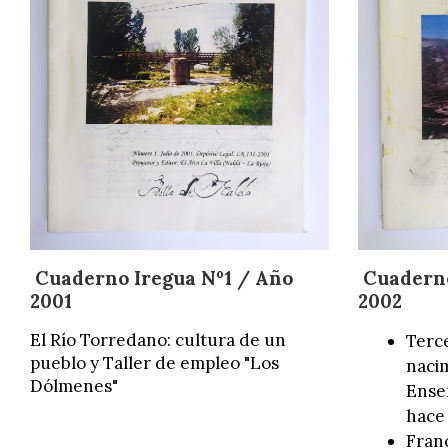
Cuaderno Iregua Nº1 / Año
Cuadern
2001
2002
El Río Torredano: cultura de un
Terc
pueblo y Taller de empleo "Los
naci
Dólmenes"
Ensen
hace
Franc