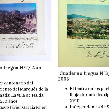
o Iregua Nº2/ Año
Cuaderno Iregua Nº3
2003
er centenario del
El teatro en los pue
miento del Marqués de la
Rioja durante los si
ada: La villa de Nalda,
XVIII.
 250 años.
Independencia de 
isco Javier García Fajer,